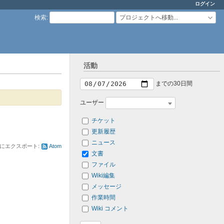
ログイン
検索
:
プロジェクトへ移動...
活動
までの30日間
ユーザー
チケット
更新履歴
ニュース
にエクスポート:
Atom
文書
ファイル
Wiki編集
メッセージ
作業時間
Wiki コメント