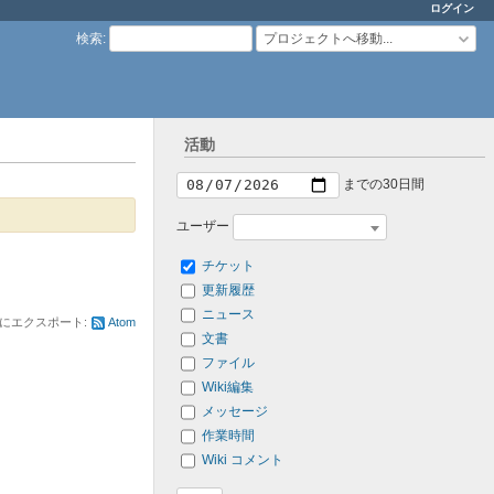
ログイン
検索
:
プロジェクトへ移動...
活動
までの30日間
ユーザー
チケット
更新履歴
ニュース
にエクスポート:
Atom
文書
ファイル
Wiki編集
メッセージ
作業時間
Wiki コメント